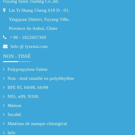
Fuyang Sensi Trading Co.,ltd.
Lin Yi Shang Cheng 618 D - 01,
Yingquan District, Fuyang Ville,
Province du Anhui, Chine
+ 86 - 1822607369
Info @ fysensi.com
NON - TISSÉ
Polypropylene Fabric
Non - tissé stratifié en polyéthylène
BFE 95, bfe98, bfe99
N95, n99, N100.
Maison
Société
Matériau de masque chirurgical
Info