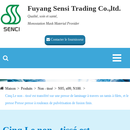
Fuyang Sensi Trading Co.,ltd.
Qualité, soin et santé,
Monostation Mask Material Provider
Contacter le fournisseur
Maison
Produits
Non - tissé
N95, n99, N100.
Cinq.Le non - tissé est transféré sur une presse de laminage à travers un tamis à filets, et le
presse Presse presse à rouleaux de pulvérisation de fusion finis.