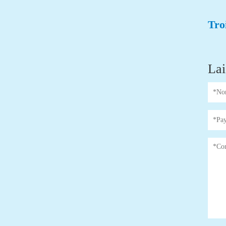
fibres...
Tro
Lai