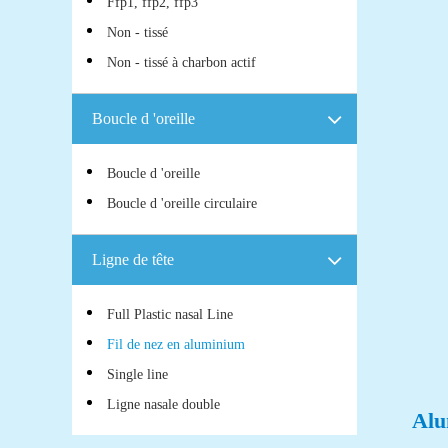
Ffp1, ffp2, ffp3
Non - tissé
Non - tissé à charbon actif
Boucle d 'oreille
Boucle d 'oreille
Boucle d 'oreille circulaire
Ligne de tête
Full Plastic nasal Line
Fil de nez en aluminium
Single line
Ligne nasale double
Alu