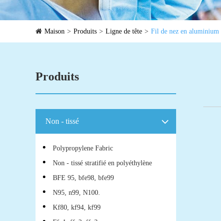
Maison
Produits
Ligne de tête
Fil de nez en aluminium
Produits
Non - tissé
Polypropylene Fabric
Non - tissé stratifié en polyéthylène
BFE 95, bfe98, bfe99
N95, n99, N100.
Kf80, kf94, kf99