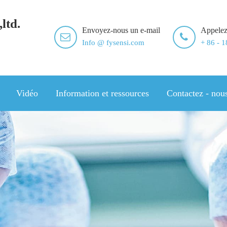
ltd.
Envoyez-nous un e-mail
Appelez
Info @ fysensi.com
+ 86 - 
Vidéo
Information et ressources
Contactez - nou