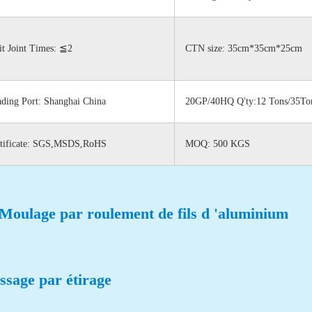
it Joint Times: ≦2
CTN size: 35cm*35cm*25cm
ding Port: Shanghai China
20GP/40HQ Q'ty:12 Tons/35To
tificate: SGS,MSDS,RoHS
MOQ: 500 KGS
Moulage par roulement de fils d 'aluminium
rading Co., Ltd est l 'un des
ricants de charbon actif.Nous
incipalement deux types de
issage par étirage
on actif, l 'un ordinaire de
n tissé, l' autre...