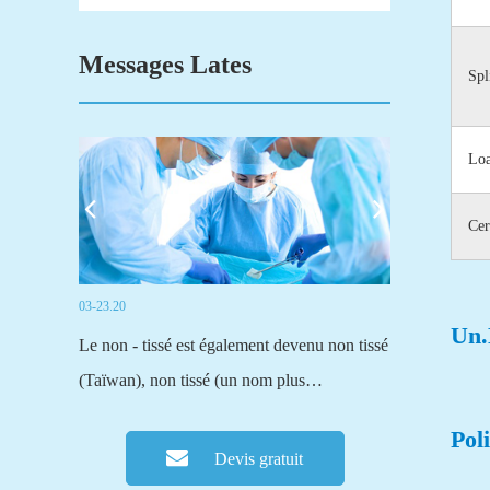
Messages Lates
Spl
Loa
Cer
03-23.20
03-19.20
Un.
sous le nom
Le non - tissé est également devenu non tissé
Fuyang senxi T
, non
(Taïwan), non tissé (un nom plus
principaux fab
on...
officiel).Les tissus traditionnels, qu 'il s'
fournissons pr
Pol
agisse de tissus ou de tricots, ou d' autres
fibres de charb
Devis gratuit
procédés de tricotage, sont tissés à partir de
charbon actif no