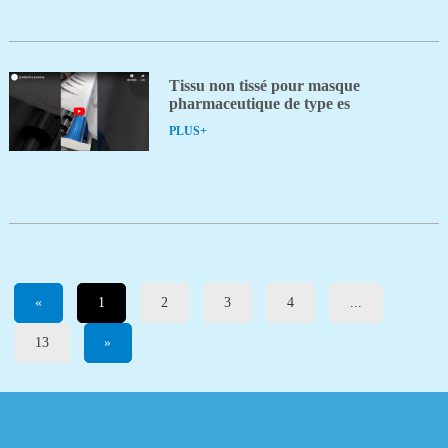
Tissu non tissé pour masque
pharmaceutique de type es
PLUS+
«
1
2
3
4
...
13
»